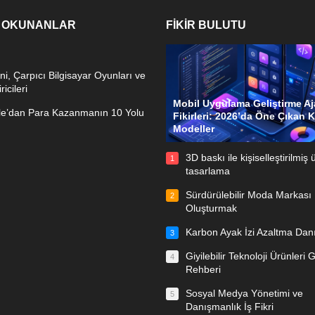
 OKUNANLAR
FIKIR BULUTU
ni, Çarpıcı Bilgisayar Oyunları ve
ricileri
Mobil Uygulama Geliştirme Aj
e’dan Para Kazanmanın 10 Yolu
Fikirleri: 2026’da Öne Çıkan 
Modeller
3D baskı ile kişiselleştirilmiş 
1
tasarlama
Sürdürülebilir Moda Markası
2
Oluşturmak
Karbon Ayak İzi Azaltma Dan
3
Giyilebilir Teknoloji Ürünleri 
4
Rehberi
Sosyal Medya Yönetimi ve
5
Danışmanlık İş Fikri