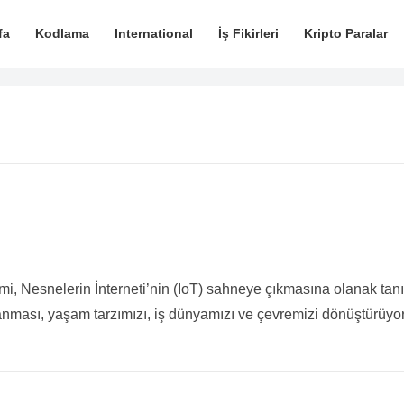
fa
Kodlama
International
İş Fikirleri
Kripto Paralar
mi, Nesnelerin İnterneti’nin (IoT) sahneye çıkmasına olanak tanı
nması, yaşam tarzımızı, iş dünyamızı ve çevremizi dönüştürüyor