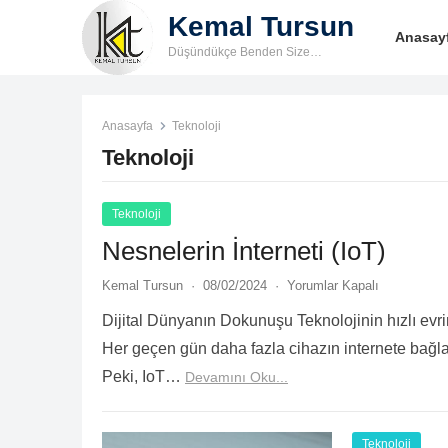
Kemal Tursun
Anasay
Düşündükçe Benden Size…
Anasayfa
Teknoloji
Teknoloji
Teknoloji
Nesnelerin İnterneti (IoT)
Kemal Tursun
·
08/02/2024
·
Yorumlar Kapalı
Dijital Dünyanın Dokunuşu Teknolojinin hızlı evri
Her geçen gün daha fazla cihazın internete bağla
Peki, IoT…
Devamını Oku...
Teknoloji