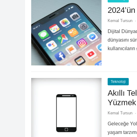
2024’ün
Kemal Tursun
·
Dijital Dünya
dünyasını süre
kullanıcıları
yıldızı olan 
Teknoloji
Akıllı T
Yüzmek
Kemal Tursun
·
Geleceğe Yolc
yaşam tarzımı