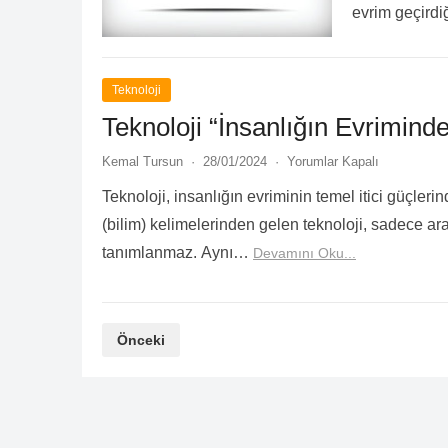
evrim geçirdi
Oku...
Teknoloji
Teknoloji “İnsanlığın Evrimind
Kemal Tursun
·
28/01/2024
·
Yorumlar Kapalı
Teknoloji, insanlığın evriminin temel itici güçleri
(bilim) kelimelerinden gelen teknoloji, sadece ara
tanımlanmaz. Aynı…
Devamını Oku...
Yazı
Önceki
sayfalaması