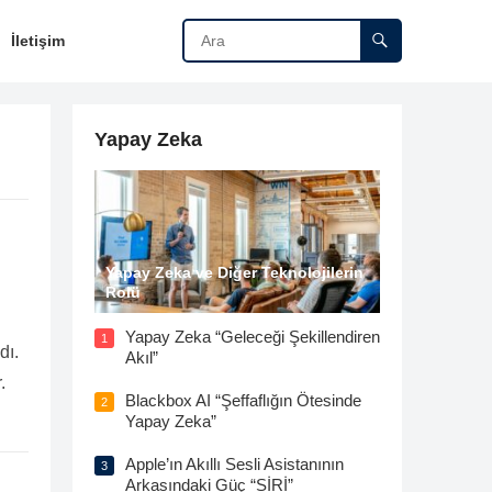
İletişim
Yapay Zeka
Yapay Zeka ve Diğer Teknolojilerin
Rolü
Yapay Zeka “Geleceği Şekillendiren
1
dı.
Akıl”
.
Blackbox AI “Şeffaflığın Ötesinde
2
Yapay Zeka”
Apple’ın Akıllı Sesli Asistanının
3
Arkasındaki Güç “SİRİ”