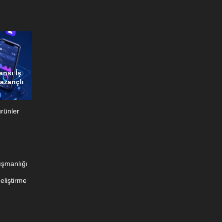
ansı İş
Kazançlı
ürünler
ışmanlığı
Geliştirme