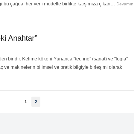
ği bu çağda, her yeni modelle birlikte karşımıza çıkan…
Devamın
eki Anahtar”
nden biridir. Kelime kökeni Yunanca “techne” (sanat) ve “logia”
ç ve makinelerin bilimsel ve pratik bilgiyle birleşimi olarak
1
2