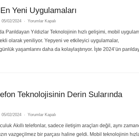
 En Yeni Uygulamaları
05/02/2024
·
Yorumlar Kapalı
da Parıldayan Yıldızlar Teknolojinin hızlı gelişimi, mobil uygula
kli olarak yeniliyor. Yepyeni ve etkileyici uygulamalar,
n günlük yaşamlarını daha da kolaylaştırıyor. İşte 2024’ün parıld
en yeni…
Devamını Oku...
elefon Teknolojisinin Derin Sularında
05/02/2024
·
Yorumlar Kapalı
uluk Akıllı telefonlar, sadece iletişim araçları değil, aynı zama
zın vazgeçilmez bir parçası haline geldi. Mobil teknolojinin hızl