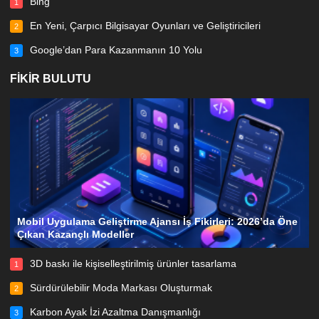
Bing
1
En Yeni, Çarpıcı Bilgisayar Oyunları ve Geliştiricileri
2
Google’dan Para Kazanmanın 10 Yolu
3
FIKIR BULUTU
Mobil Uygulama Geliştirme Ajansı İş Fikirleri: 2026’da Öne
Çıkan Kazançlı Modeller
3D baskı ile kişiselleştirilmiş ürünler tasarlama
1
Sürdürülebilir Moda Markası Oluşturmak
2
Karbon Ayak İzi Azaltma Danışmanlığı
3