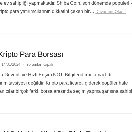
ere ev sahipliği yapmaktadır. Shiba Coin, son dönemde popülerli
ipto para yatırımcılarının dikkatini çeken bir…
Devamını Oku...
Kripto Para Borsası
14/01/2024
·
Yorumlar Kapalı
ra Güvenli ve Hızlı Erişim NOT: Bilgilendirme amaçlıdır.
ırım tavsiyesi değildir. Kripto para ticareti giderek popüler hale
lanıcılar birçok farklı borsa arasında seçim yapma şansına sahipl
erden…
Devamını Oku...