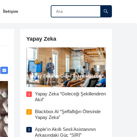
İletişim
Yapay Zeka
Yapay Zeka ve Diğer Teknolojilerin
Rolü
Yapay Zeka “Geleceği Şekillendiren
1
Akıl”
Blackbox AI “Şeffaflığın Ötesinde
2
Yapay Zeka”
Apple’ın Akıllı Sesli Asistanının
3
Arkasındaki Güç “SİRİ”