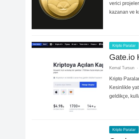
verici projel
kazanan ve kr
Kripto Paralar
Gate.io 
Kemal Tursun
·
Kripto Parala
Kesinlikle yat
geldikçe, kul
Bu seçenekl
Kripto Paralar