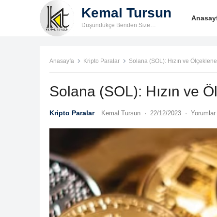
Kemal Tursun
Anasay
Düşündükçe Benden Size…
Anasayfa
Kripto Paralar
Solana (SOL): Hızın ve Ölçeklenebi
Solana (SOL): Hızın ve Ölç
Kripto Paralar
Kemal Tursun
·
22/12/2023
·
Yorumlar