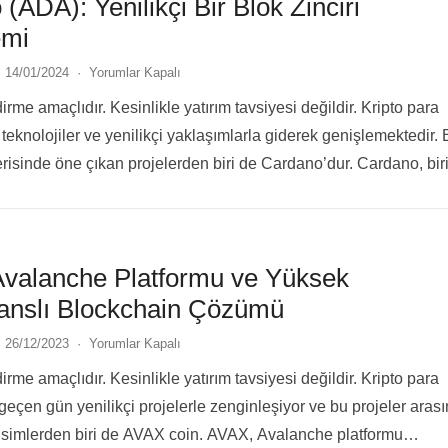
(ADA): Yenilikçi Bir Blok Zinciri
emi
14/01/2024
·
Yorumlar Kapalı
rme amaçlıdır. Kesinlikle yatırım tavsiyesi değildir. Kripto para
 teknolojiler ve yenilikçi yaklaşımlarla giderek genişlemektedir.
risinde öne çıkan projelerden biri de Cardano’dur. Cardano, bir
il blok…
Devamını Oku...
Avalanche Platformu ve Yüksek
anslı Blockchain Çözümü
26/12/2023
·
Yorumlar Kapalı
rme amaçlıdır. Kesinlikle yatırım tavsiyesi değildir. Kripto para
 geçen gün yenilikçi projelerle zenginleşiyor ve bu projeler aras
isimlerden biri de AVAX coin. AVAX, Avalanche platformu