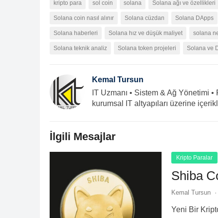
kripto para
sol coin
solana
Solana ağı ve özellikleri
Solana coin nasıl alınır
Solana cüzdan
Solana DApps
Solana haberleri
Solana hız ve düşük maliyet
solana n
Solana teknik analiz
Solana token projeleri
Solana ve D
Kemal Tursun
IT Uzmanı • Sistem & Ağ Yönetimi • Fo
kurumsal IT altyapıları üzerine içerik
İlgili Mesajlar
Kripto Paralar
Shiba C
Kemal Tursun
·
Yeni Bir Krip