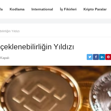
fa
Kodlama
International
İş Fikirleri
Kripto Paralar
lirliğin Yıldızı
eklenebilirliğin Yıldızı
 Kapalı