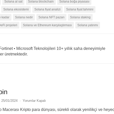
Solana al sat
Solana blockchain
Solana boğa piyasası
Solana ekosistemi
Solana fiyat analizi
Solana fiyat tahmini
e kadar
Solana nedir
Solana NFT pazarı
Solana staking
eFi projeleri
Solana ve Ethereum karşılaştırması
Solana yatırımı
rtinet • Microsoft Teknolojileri 10+ yıllık saha deneyimiyle
ler üretmektedir.
oin
25/01/2024
·
Yorumlar Kapalı
to Macerası Kripto para dünyası, sürekli olarak yenilikçi ve heye