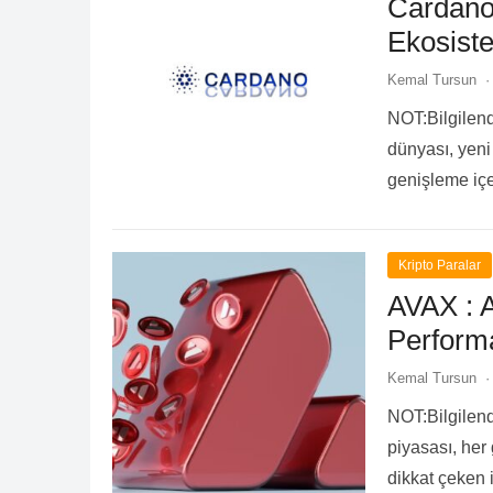
Cardano 
Ekosist
Kemal Tursun
·
NOT:Bilgilendi
dünyası, yeni
genişleme içe
ve ikinci nes
Kripto Paralar
AVAX : 
Perform
Kemal Tursun
·
NOT:Bilgilendi
piyasası, her
dikkat çeken 