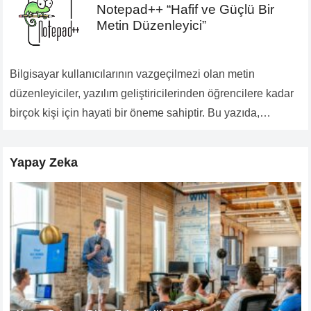
Notepad++ “Hafif ve Güçlü Bir
Metin Düzenleyici”
Bilgisayar kullanıcılarının vazgeçilmezi olan metin
düzenleyiciler, yazılım geliştiricilerinden öğrencilere kadar
birçok kişi için hayati bir öneme sahiptir. Bu yazıda,
özellikle programlama dünyasında popüler olan
Notepad++’ı keşfedeceğiz. Notepad++, basit arayüzü ve…
Yapay Zeka
Devamını Oku...