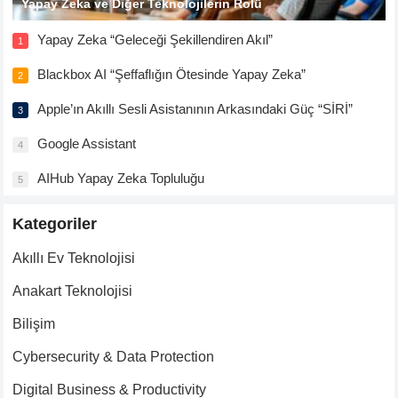
Yapay Zeka ve Diğer Teknolojilerin Rolü
Yapay Zeka “Geleceği Şekillendiren Akıl”
1
Blackbox AI “Şeffaflığın Ötesinde Yapay Zeka”
2
Apple’ın Akıllı Sesli Asistanının Arkasındaki Güç “SİRİ”
3
Google Assistant
4
AIHub Yapay Zeka Topluluğu
5
Kategoriler
Akıllı Ev Teknolojisi
Anakart Teknolojisi
Bilişim
Cybersecurity & Data Protection
Digital Business & Productivity