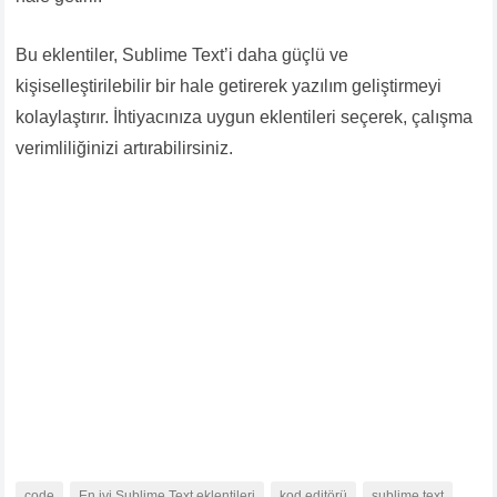
Bu eklentiler, Sublime Text’i daha güçlü ve
kişiselleştirilebilir bir hale getirerek yazılım geliştirmeyi
kolaylaştırır. İhtiyacınıza uygun eklentileri seçerek, çalışma
verimliliğinizi artırabilirsiniz.
code
En iyi Sublime Text eklentileri
kod editörü
sublime text