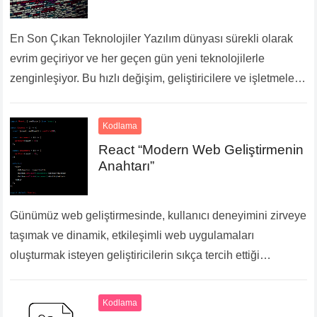
En Son Çıkan Teknolojiler Yazılım dünyası sürekli olarak
evrim geçiriyor ve her geçen gün yeni teknolojilerle
zenginleşiyor. Bu hızlı değişim, geliştiricilere ve işletmelere
daha etkili, hızlı ve güvenilir çözümler sunma…
Devamını
Oku...
Kodlama
React “Modern Web Geliştirmenin
Anahtarı”
Günümüz web geliştirmesinde, kullanıcı deneyimini zirveye
taşımak ve dinamik, etkileşimli web uygulamaları
oluşturmak isteyen geliştiricilerin sıkça tercih ettiği
araçlardan biri, Facebook tarafından geliştirilen ve topluluk
tarafından desteklenen React.js kütüphanesidir. İşte,…
Kodlama
Devamını Oku...