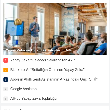
Yapay Zeka ve Diğer Teknolojilerin Rolü
Yapay Zeka “Geleceği Şekillendiren Akıl”
1
Blackbox AI “Şeffaflığın Ötesinde Yapay Zeka”
2
Apple’ın Akıllı Sesli Asistanının Arkasındaki Güç “SİRİ”
3
Google Assistant
4
AIHub Yapay Zeka Topluluğu
5