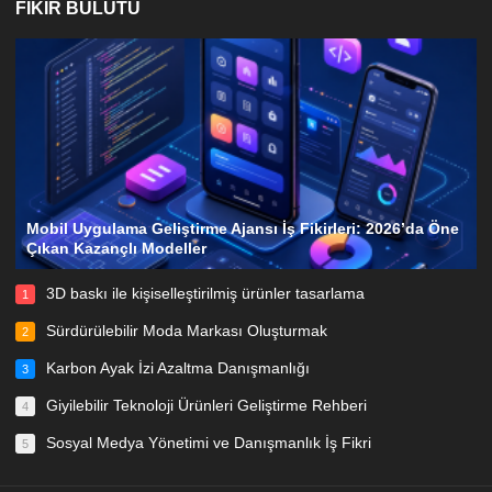
FIKIR BULUTU
Mobil Uygulama Geliştirme Ajansı İş Fikirleri: 2026’da Öne
Çıkan Kazançlı Modeller
3D baskı ile kişiselleştirilmiş ürünler tasarlama
1
Sürdürülebilir Moda Markası Oluşturmak
2
Karbon Ayak İzi Azaltma Danışmanlığı
3
Giyilebilir Teknoloji Ürünleri Geliştirme Rehberi
4
Sosyal Medya Yönetimi ve Danışmanlık İş Fikri
5