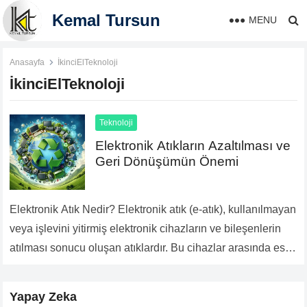
Kemal Tursun
MENU
Anasayfa
İkinciElTeknoloji
İkinciElTeknoloji
Teknoloji
Elektronik Atıkların Azaltılması ve
Geri Dönüşümün Önemi
Elektronik Atık Nedir? Elektronik atık (e-atık), kullanılmayan
veya işlevini yitirmiş elektronik cihazların ve bileşenlerin
atılması sonucu oluşan atıklardır. Bu cihazlar arasında eski
bilgisayarlar, cep telefonları, televizyonlar ve ev aletleri
bulunur….
Devamını Oku...
Yapay Zeka