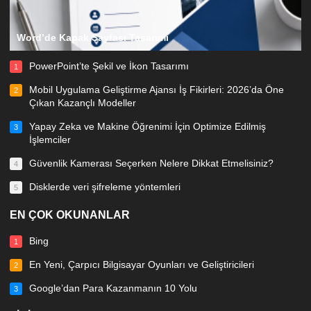
Word’de Kapak Sayfası Tasarımı
PowerPoint’te Şekil ve İkon Tasarımı
1
Mobil Uygulama Geliştirme Ajansı İş Fikirleri: 2026’da Öne
2
Çıkan Kazançlı Modeller
Yapay Zeka ve Makine Öğrenimi İçin Optimize Edilmiş
3
İşlemciler
Güvenlik Kamerası Seçerken Nelere Dikkat Etmelisiniz?
4
Disklerde veri şifreleme yöntemleri
5
EN ÇOK OKUNANLAR
Bing
1
En Yeni, Çarpıcı Bilgisayar Oyunları ve Geliştiricileri
2
Google’dan Para Kazanmanın 10 Yolu
3