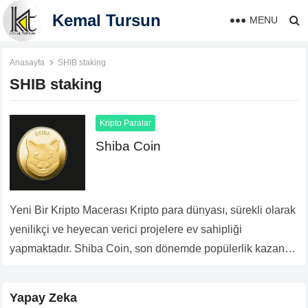
Kemal Tursun
MENU
Anasayfa
SHIB staking
SHIB staking
Kripto Paralar
Shiba Coin
Yeni Bir Kripto Macerası Kripto para dünyası, sürekli olarak
yenilikçi ve heyecan verici projelere ev sahipliği
yapmaktadır. Shiba Coin, son dönemde popülerlik kazanan
ve kripto para yatırımcılarının dikkatini çeken bir…
Devamını
Oku...
Yapay Zeka