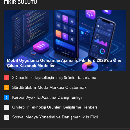
FIKIR BULUTU
Mobil Uygulama Geliştirme Ajansı İş Fikirleri: 2026’da Öne
Çıkan Kazançlı Modeller
3D baskı ile kişiselleştirilmiş ürünler tasarlama
1
Sürdürülebilir Moda Markası Oluşturmak
2
Karbon Ayak İzi Azaltma Danışmanlığı
3
Giyilebilir Teknoloji Ürünleri Geliştirme Rehberi
4
Sosyal Medya Yönetimi ve Danışmanlık İş Fikri
5