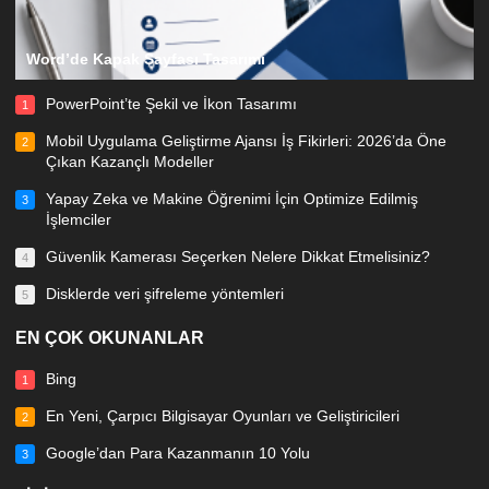
Word’de Kapak Sayfası Tasarımı
PowerPoint’te Şekil ve İkon Tasarımı
1
Mobil Uygulama Geliştirme Ajansı İş Fikirleri: 2026’da Öne
2
Çıkan Kazançlı Modeller
Yapay Zeka ve Makine Öğrenimi İçin Optimize Edilmiş
3
İşlemciler
Güvenlik Kamerası Seçerken Nelere Dikkat Etmelisiniz?
4
Disklerde veri şifreleme yöntemleri
5
EN ÇOK OKUNANLAR
Bing
1
En Yeni, Çarpıcı Bilgisayar Oyunları ve Geliştiricileri
2
Google’dan Para Kazanmanın 10 Yolu
3