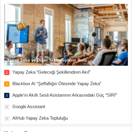
Yapay Zeka ve Diğer Teknolojilerin Rolü
Yapay Zeka “Geleceği Şekillendiren Akıl”
1
Blackbox AI “Şeffaflığın Ötesinde Yapay Zeka”
2
Apple’ın Akıllı Sesli Asistanının Arkasındaki Güç “SİRİ”
3
Google Assistant
4
AIHub Yapay Zeka Topluluğu
5