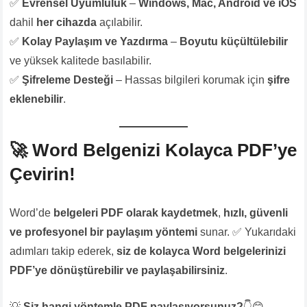
✅
Evrensel Uyumluluk
–
Windows, Mac, Android ve iOS
dahil
her cihazda
açılabilir.
✅
Kolay Paylaşım ve Yazdırma
–
Boyutu küçültülebilir
ve yüksek kalitede basılabilir.
✅
Şifreleme Desteği
– Hassas bilgileri korumak için
şifre
eklenebilir
.
🚀
Word Belgenizi Kolayca PDF’ye
Çevirin!
Word’de
belgeleri PDF olarak kaydetmek
,
hızlı, güvenli
ve profesyonel bir paylaşım yöntemi
sunar. ✅ Yukarıdaki
adımları takip ederek,
siz de kolayca Word belgelerinizi
PDF’ye dönüştürebilir ve paylaşabilirsiniz
.
💡
Siz hangi yöntemle PDF paylaşıyorsunuz?
👇😊