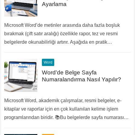
Ayarlama
Microsoft Word’de metinler arasında daha fazla boşluk
bırakmak (çift satır aralığı) özellikle rapor, tez ve resmi
belgelerde okunabilirliği artırır. Aşağıda en pratik
yöntemleri sade ve net şekilde bulabilirsin. 🔧 Menü…
Devamını Oku...
Word
Word’de Belge Sayfa
Numaralandırma Nasıl Yapılır?
Microsoft Word, akademik çalışmalar, resmi belgeler, e-
kitaplar ve raporlar için en çok kullanılan kelime işlem
programlarından biridir. 📚Bu belgelerde sayfa numarası
eklemek, hem düzen hem de profesyonellik açısından
büyük önem…
Devamını Oku...