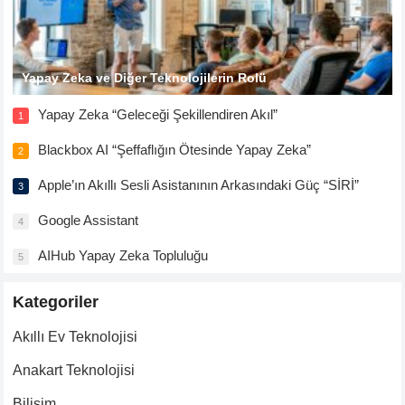
Yapay Zeka ve Diğer Teknolojilerin Rolü
Yapay Zeka “Geleceği Şekillendiren Akıl”
1
Blackbox AI “Şeffaflığın Ötesinde Yapay Zeka”
2
Apple’ın Akıllı Sesli Asistanının Arkasındaki Güç “SİRİ”
3
Google Assistant
4
AIHub Yapay Zeka Topluluğu
5
Kategoriler
Akıllı Ev Teknolojisi
Anakart Teknolojisi
Bilişim