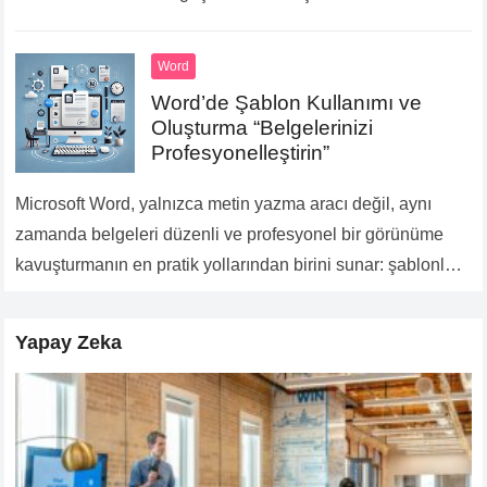
Düzeltme ve Yazım Denetimi, Word’ün sunduğu güçlü
özellikler arasında yer alır. Bu…
Devamını Oku...
Word
Word’de Şablon Kullanımı ve
Oluşturma “Belgelerinizi
Profesyonelleştirin”
Microsoft Word, yalnızca metin yazma aracı değil, aynı
zamanda belgeleri düzenli ve profesyonel bir görünüme
kavuşturmanın en pratik yollarından birini sunar: şablonlar.
Şablonlar, belirli bir formatı veya düzeni tekrar tekrar
oluşturmak…
Devamını Oku...
Yapay Zeka