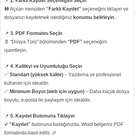
📌
2. Farklı Kaydet Seçeneğini Seçin
💾 Açılan menüden
“Farklı Kaydet”
seçeneğini tıklayın ve
dosyanızı kaydetmek istediğiniz
konumu belirleyin
.
📌
3. PDF Formatını Seçin
📄 “Dosya Türü” bölümünden
“PDF”
seçeneğini
işaretleyin.
📌
4. Kaliteyi ve Uyumluluğu Seçin
✅
Standart (yüksek kalite)
– Yazdırma ve profesyonel
kullanım için idealdir.
✅
Minimum Boyut (web için uygun)
– Daha küçük dosya
boyutu, e-posta ile paylaşım için idealdir.
📌
5. Kaydet Butonuna Tıklayın
✔
“Kaydet”
butonuna bastığınızda, Word belgeniz PDF
formatında kayıt edilir. 🎉