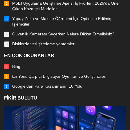
Mobil Uygulama Geliştirme Ajansı İş Fikirleri: 2026’da Öne
2
Çıkan Kazançlı Modeller
Yapay Zeka ve Makine Öğrenimi İçin Optimize Edilmiş
3
İşlemciler
Güvenlik Kamerası Seçerken Nelere Dikkat Etmelisiniz?
4
Disklerde veri şifreleme yöntemleri
5
EN ÇOK OKUNANLAR
Bing
1
En Yeni, Çarpıcı Bilgisayar Oyunları ve Geliştiricileri
2
Google’dan Para Kazanmanın 10 Yolu
3
FIKIR BULUTU